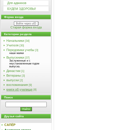
Для админов
БУДЕМ ЗДОРОВЫ!
Форма входа
Войти через uID
Старая форма входа
Категории раздела
Начальники
[34]
Учителя
[30]
Передовики учебы
[3]
наши маяки
Выпускники
[37]
Заслуженные и с
неустановленным годом
выпуска.
Династии
[1]
Ветераны
[3]
выпуски
[2]
воспоминания
[9]
книги об училище
[8]
Поиск
Друзья сайта
САПЁР