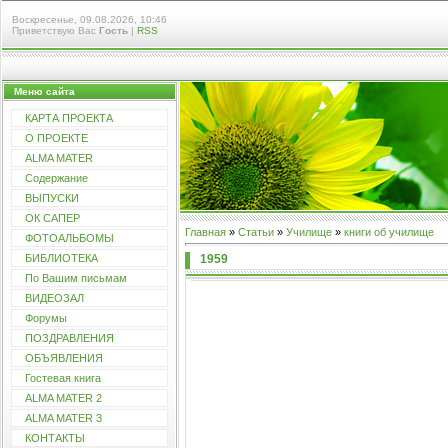
Воскресенье, 09.08.2026, 10:46
Приветствую Вас
Гость
|
RSS
Меню сайта
КАРТА ПРОЕКТА
О ПРОЕКТЕ
ALMA MATER
Содержание
ВЫПУСКИ
ОК САПЕР
Главная
»
Статьи
»
Училищe
»
книги об училище
ФОТОАЛЬБОМЫ
1959
БИБЛИОТЕКА
По Вашим письмам
ВИДЕОЗАЛ
Форумы
ПОЗДРАВЛЕНИЯ
ОБЪЯВЛЕНИЯ
Гостевая книга
ALMA MATER 2
ALMA MATER 3
КОНТАКТЫ