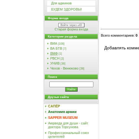
Для админов
БУДЕМ ЗДОРОВЫ!
Форма входа
Войти через uID
Старая форма входа
Всего комментариев
:
0
Категории раздела
ВИА
[108]
Добавлять комме
ВА БТВ
[7]
ВМФ
[1]
РВСН
[2]
УНИВ
[36]
Чехов - Венюково
[38]
Поиск
Друзья сайта
САПЁР
Анатомия армии
SAPPER MUSEUM
Аюрведа для души - сайт
доктора Торсунова
Профессиональный союз
целителей