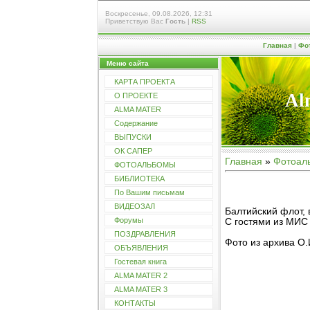
Воскресенье, 09.08.2026, 12:31
Приветствую Вас
Гость
|
RSS
Главная
|
Фо
Меню сайта
КАРТА ПРОЕКТА
Al
О ПРОЕКТЕ
ALMA MATER
Содержание
ВЫПУСКИ
ОК САПЕР
Главная
»
Фотоал
ФОТОАЛЬБОМЫ
БИБЛИОТЕКА
По Вашим письмам
ВИДЕОЗАЛ
Балтийский флот, 
Форумы
С гостями из МИС
ПОЗДРАВЛЕНИЯ
Фото из архива О.
ОБЪЯВЛЕНИЯ
Гостевая книга
ALMA MATER 2
ALMA MATER 3
КОНТАКТЫ