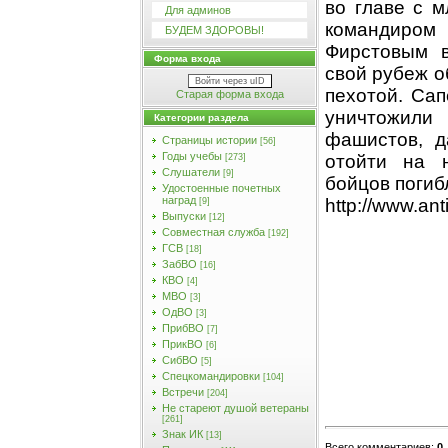
во главе с 
Для админов
командиро
БУДЕМ ЗДОРОВЫ!
Фирстовым в
Форма входа
свой рубеж о
Войти через uID
пехотой. Сап
Старая форма входа
уничтожили
Категории раздела
фашистов, д
Страницы истории
[56]
Годы учебы
отойти на 
[273]
Слушатели
[9]
бойцов погиб
Удостоенные почетных
наград
http://www.ant
[9]
Выпуски
[12]
Совместная служба
[192]
ГСВ
[18]
ЗабВО
[16]
КВО
[4]
МВО
[3]
ОдВО
[3]
ПрибВО
[7]
ПрикВО
[6]
СибВО
[5]
Спецкомандировки
[104]
Встречи
[204]
Не стареют душой ветераны
[261]
Знак ИК
[13]
Всего комментариев
:
0