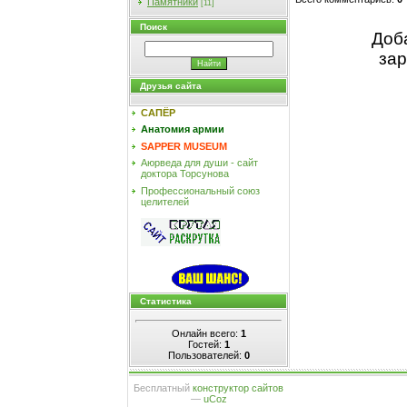
Памятники
[11]
Поиск
Доб
зар
Друзья сайта
САПЁР
Анатомия армии
SAPPER MUSEUM
Аюрведа для души - сайт
доктора Торсунова
Профессиональный союз
целителей
Статистика
Онлайн всего:
1
Гостей:
1
Пользователей:
0
Бесплатный
конструктор сайтов
—
uCoz