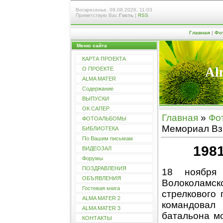
Воскресенье, 09.08.2026, 11:03
Приветствую Вас
Гость
|
RSS
Главная
|
Фо
Меню сайта
КАРТА ПРОЕКТА
Al
О ПРОЕКТЕ
ALMA MATER
Содержание
ВЫПУСКИ
ОК САПЕР
Главная
»
Фо
ФОТОАЛЬБОМЫ
Мемориал В
БИБЛИОТЕКА
По Вашим письмам
198
ВИДЕОЗАЛ
Форумы
ПОЗДРАВЛЕНИЯ
18 ноября
ОБЪЯВЛЕНИЯ
Волоколамск
Гостевая книга
стрелкового 
ALMA MATER 2
командовал 
ALMA MATER 3
батальона мо
КОНТАКТЫ