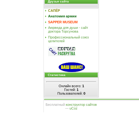
Друзья сайта
САПЁР
Анатомия армии
SAPPER MUSEUM
Аюрведа для души - сайт
доктора Торсунова
Профессиональный союз
целителей
Статистика
Онлайн всего:
1
Гостей:
1
Пользователей:
0
Бесплатный
конструктор сайтов
—
uCoz