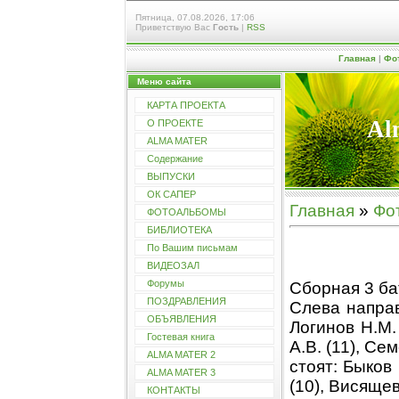
Пятница, 07.08.2026, 17:06
Приветствую Вас
Гость
|
RSS
Главная
|
Фо
Меню сайта
КАРТА ПРОЕКТА
Al
О ПРОЕКТЕ
ALMA MATER
Содержание
ВЫПУСКИ
ОК САПЕР
Главная
»
Фо
ФОТОАЛЬБОМЫ
БИБЛИОТЕКА
По Вашим письмам
ВИДЕОЗАЛ
Форумы
Сборная 3 ба
ПОЗДРАВЛЕНИЯ
Слева направо
ОБЪЯВЛЕНИЯ
Логинов Н.М. 
Гостевая книга
А.В. (11), Сем
ALMA MATER 2
стоят: Быков 
ALMA MATER 3
(10), Висящев 
КОНТАКТЫ