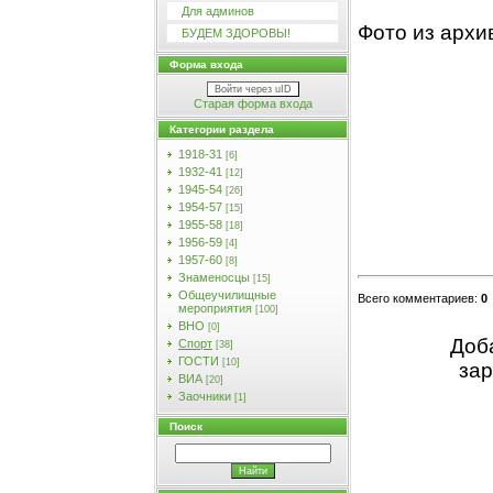
Для админов
Фото из архи
БУДЕМ ЗДОРОВЫ!
Форма входа
Войти через uID
Старая форма входа
Категории раздела
1918-31
[6]
1932-41
[12]
1945-54
[26]
1954-57
[15]
1955-58
[18]
1956-59
[4]
1957-60
[8]
Знаменосцы
[15]
Общеучилищные
Всего комментариев
:
0
мероприятия
[100]
ВНО
[0]
Доб
Спорт
[38]
ГОСТИ
[10]
зар
ВИА
[20]
Заочники
[1]
Поиск