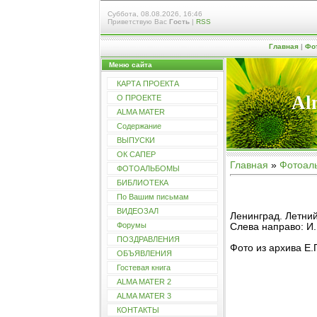
Суббота, 08.08.2026, 16:46
Приветствую Вас
Гость
|
RSS
Главная
|
Фо
Меню сайта
КАРТА ПРОЕКТА
Al
О ПРОЕКТЕ
ALMA MATER
Содержание
ВЫПУСКИ
ОК САПЕР
Главная
»
Фотоал
ФОТОАЛЬБОМЫ
БИБЛИОТЕКА
По Вашим письмам
ВИДЕОЗАЛ
Ленинград. Летний
Форумы
Cлева направо: И.
ПОЗДРАВЛЕНИЯ
Фото из архива Е.
ОБЪЯВЛЕНИЯ
Гостевая книга
ALMA MATER 2
ALMA MATER 3
КОНТАКТЫ