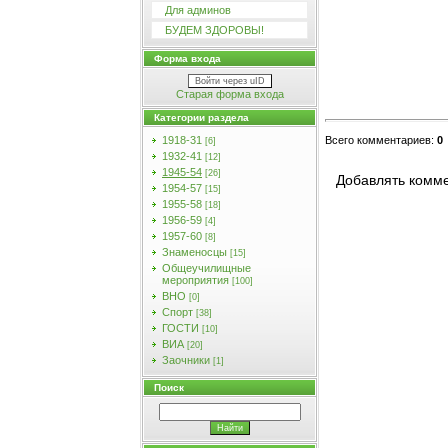
Для админов
БУДЕМ ЗДОРОВЫ!
Форма входа
Войти через uID
Старая форма входа
Категории раздела
Всего комментариев
:
0
1918-31
[6]
1932-41
[12]
1945-54
[26]
Добавлять комме
1954-57
[15]
1955-58
[18]
1956-59
[4]
1957-60
[8]
Знаменосцы
[15]
Общеучилищные
мероприятия
[100]
ВНО
[0]
Спорт
[38]
ГОСТИ
[10]
ВИА
[20]
Заочники
[1]
Поиск