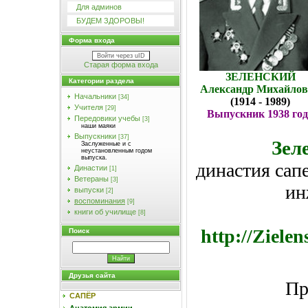
Для админов
БУДЕМ ЗДОРОВЫ!
Форма входа
Войти через uID
Старая форма входа
ЗЕЛЕНСКИЙ
Категории раздела
Александр Михайло
Начальники
[34]
(1914 - 1989)
Учителя
[29]
Выпускник 1938 год
Передовики учебы
[3]
наши маяки
Выпускники
[37]
Зел
Заслуженные и с
неустановленным годом
выпуска.
династия сап
Династии
[1]
Ветераны
[3]
ин
выпуски
[2]
воспоминания
[9]
книги об училище
[8]
http://Ziele
Поиск
Друзья сайта
Пр
САПЁР