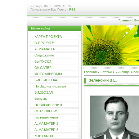
Четверг, 06.08.2026, 18:15
Приветствую Вас
Гость
|
RSS
Главная
|
Би
Меню сайта
КАРТА ПРОЕКТА
О ПРОЕКТЕ
ALMA MATER
Содержание
ВЫПУСКИ
ОК САПЕР
Главная
»
Статьи
»
Училищe
»
во
ФОТОАЛЬБОМЫ
Зеленский В.Е.
БИБЛИОТЕКА
По Вашим письмам
ВИДЕОЗАЛ
Форумы
ПОЗДРАВЛЕНИЯ
ОБЪЯВЛЕНИЯ
Гостевая книга
ALMA MATER 2
ALMA MATER 3
КОНТАКТЫ