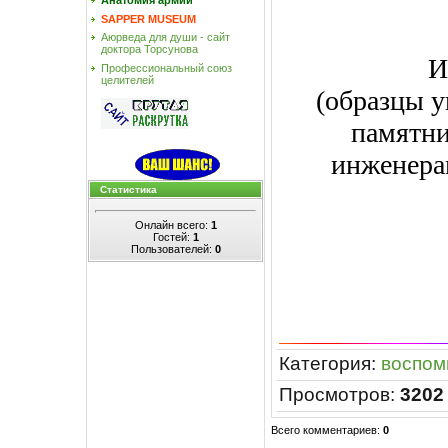
Анатомия армии
SAPPER MUSEUM
Аюрведа для души - сайт
доктора Торсунова
И
Профессиональный союз
целителей
(образцы 
памятни
инженера
Статистика
Онлайн всего:
1
Гостей:
1
Пользователей:
0
Категория
:
воспом
Просмотров
:
3202
Всего комментариев
:
0