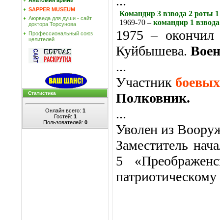
...
Анатомия армии
SAPPER MUSEUM
Командир 3 взвода 2 роты 
Аюрведа для души - сайт
1969-70 –
командир 1 взвода
доктора Торсунова
1975 – окончил
Профессиональный союз
целителей
Куйбышева.
Воен
...
Участник
боевых
Полковник.
Статистика
...
Онлайн всего:
1
Гостей:
1
Пользователей:
0
Уволен из Вооруж
Заместитель нач
5 «Преображенс
патриотическому