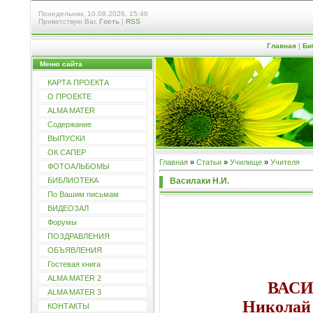
Понедельник, 10.08.2026, 15:46
Приветствую Вас
Гость
|
RSS
Главная
|
Би
Меню сайта
КАРТА ПРОЕКТА
О ПРОЕКТЕ
ALMA MATER
Содержание
ВЫПУСКИ
ОК САПЕР
Главная
»
Статьи
»
Училищe
»
Учителя
ФОТОАЛЬБОМЫ
Василаки Н.И.
БИБЛИОТЕКА
По Вашим письмам
ВИДЕОЗАЛ
Форумы
ПОЗДРАВЛЕНИЯ
ОБЪЯВЛЕНИЯ
Гостевая книга
ALMA MATER 2
ВАС
ALMA MATER 3
Николай
КОНТАКТЫ