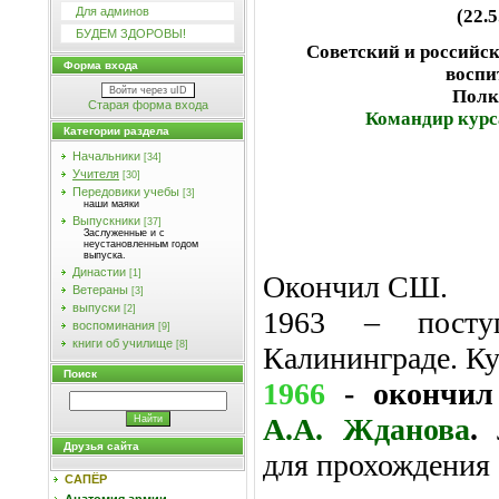
Для админов
(22.5
БУДЕМ ЗДОРОВЫ!
Советский и российс
Форма входа
воспи
Войти через uID
Полк
Старая форма входа
Командир курс
Категории раздела
Начальники
[34]
Учителя
[30]
Передовики учебы
[3]
наши маяки
Выпускники
[37]
Заслуженные и с
неустановленным годом
выпуска.
Династии
[1]
Окончил СШ.
Ветераны
[3]
выпуски
[2]
1963 – пос
воспоминания
[9]
книги об училище
[8]
Калининграде. К
Поиск
1966
- окончи
А.А. Жданова
.
Друзья сайта
для прохождения
САПЁР