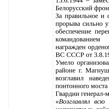
15.6.1944 – зам
Белорусский фрон
За правильное и 
прорыва сильно у
обеспечение пер
командованием 
награжден орден
ВС СССР от 3.8.19
Умело организова
районе г. Магнуш
возглавил навед
понтонного моста 
Гвардии генерал-м
«
Возглавлял всю