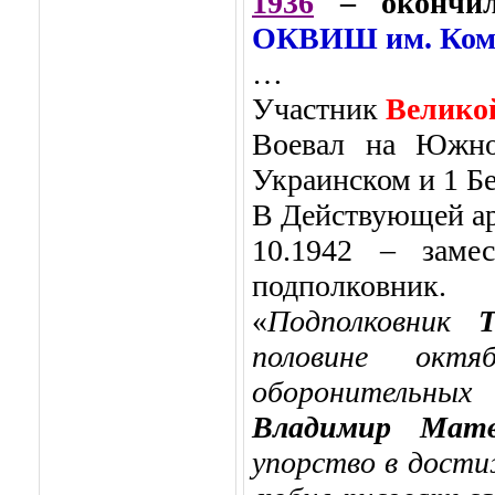
1936
– оконч
ОКВИШ им. Ком
…
Участник
Велико
Воевал на Южном
Украинском и 1 Б
В Действующей арм
10.1942 – заме
подполковник.
«
Подполковник
Т
половине окт
оборонительных
Владимир Мат
упорство в дости