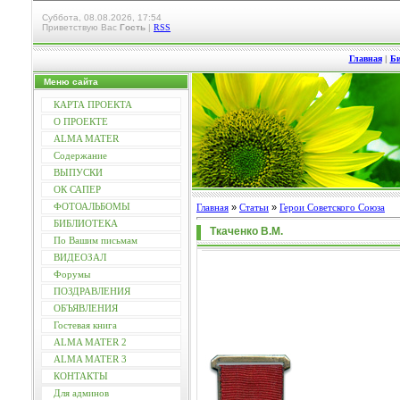
Суббота, 08.08.2026, 17:54
Приветствую Вас
Гость
|
RSS
Главная
|
Би
Меню сайта
КАРТА ПРОЕКТА
О ПРОЕКТЕ
ALMA MATER
Содержание
ВЫПУСКИ
ОК САПЕР
ФОТОАЛЬБОМЫ
»
»
Главная
Статьи
Герои Советского Союза
БИБЛИОТЕКА
Ткаченко В.М.
По Вашим письмам
ВИДЕОЗАЛ
Форумы
ПОЗДРАВЛЕНИЯ
ОБЪЯВЛЕНИЯ
Гостевая книга
ALMA MATER 2
ALMA MATER 3
КОНТАКТЫ
Для админов