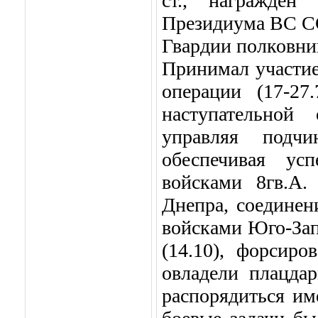
ст., награжде
Президиума ВС ССС
Гвардии полковни
Принимал участие
операции (17-27
наступательной 
управляя подч
обеспечивая ус
войсками 8гв.А.
Днепра, соединен
войсками Юго-Зап
(14.10), форсир
овладели плацда
распорядиться и