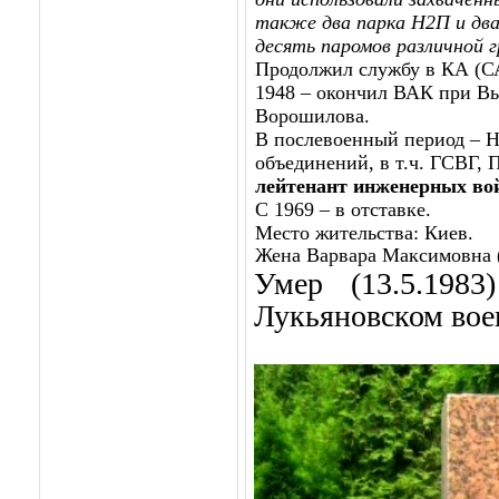
также два парка Н2П и два
десять паромов различной 
Продолжил службу в КА (С
1948 – окончил ВАК при В
Ворошилова.
В послевоенный период – 
объединений, в т.ч. ГСВГ,
лейтенант инженерных во
С 1969 – в отставке.
Место жительства: Киев.
Жена Варвара Максимовна (
Умер (13.5.198
Лукьяновском вое