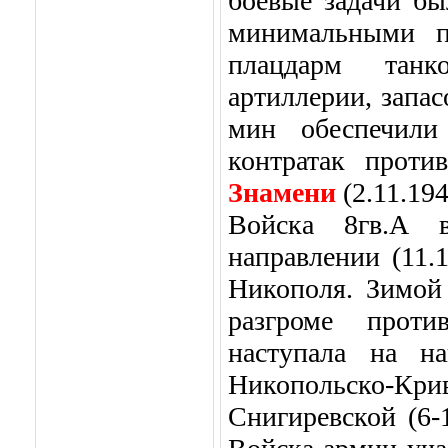
боевые задачи б
минимальными по
плацдарм танк
артиллерии, запа
мин обеспечили
контратак проти
Знамени
(2.11.194
Войска 8гв.А в
направлении (11.
Никополя. Зимой 
разгроме проти
наступала на на
Никопольско-Крив
Снигиревской (6-1