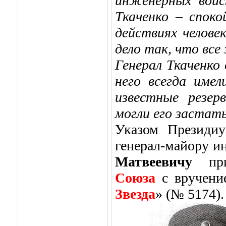
инженерных войс
Ткаченко – спок
действиях челове
дело так, что все
Генерал Ткаченко
него всегда имел
известные резер
могли его застать
Указом Президиу
генерал-майору 
Матвеевичу
пр
Союза
с вручен
Звезда
» (№ 5174).