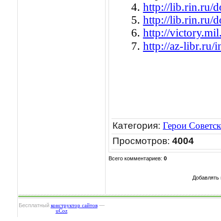
4.
http://lib.rin.ru
5.
http://lib.rin.ru
6.
http://victory.mi
7.
http://az-libr.
Категория
:
Герои Советс
Просмотров
:
4004
Всего комментариев
:
0
Добавлять 
Бесплатный
—
конструктор сайтов
uCoz