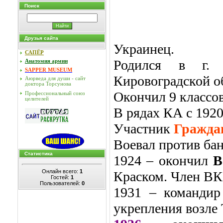
Поиск
Друзья сайта
Украинец.
САПЁР
Родился в г. 
Анатомия армии
SAPPER MUSEUM
Кировоградской об
Аюрведа для души - сайт
доктора Торсунова
Окончил 9 классов
Профессиональный союз
целителей
В рядах КА с 1920 
Участник
Гражда
Воевал против бан
Статистика
1924 – окончил
В
Онлайн всего:
1
Краском. Член ВКП
Гостей:
1
Пользователей:
0
1931 – команди
укрепления возле