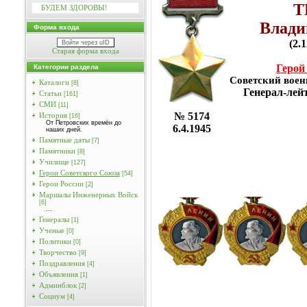
Т
БУДЕМ ЗДОРОВЫ!
Влади
Форма входа
(2.
Войти через uID
Старая форма входа
Герой
Категории раздела
Советский воен
Каталоги
[8]
Генерал-лей
Статьи
[161]
СМИ
[11]
№ 5174
История
[16]
От Петровских времён до
6.4.1945
наших дней.
Памятные даты
[7]
Памятники
[8]
Училищe
[127]
Герои Советского Союза
[54]
Герои России
[2]
Маршалы Инженерных Войск
[6]
...
Генералы
[1]
Ученые
[0]
Политики
[0]
Творчество
[9]
Поздравления
[4]
Объявления
[1]
Админблок
[2]
Социум
[4]