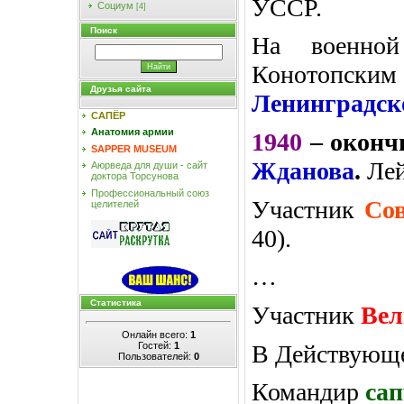
УССР.
Социум
[4]
Поиск
На военно
Конотопским 
Друзья сайта
Ленинградс
САПЁР
Анатомия армии
1940
– окон
SAPPER MUSEUM
Жданова
.
Лей
Аюрведа для души - сайт
доктора Торсунова
Профессиональный союз
Участник
Со
целителей
40).
…
Статистика
Участник
Вел
Онлайн всего:
1
В Действующей
Гостей:
1
Пользователей:
0
Командир
са