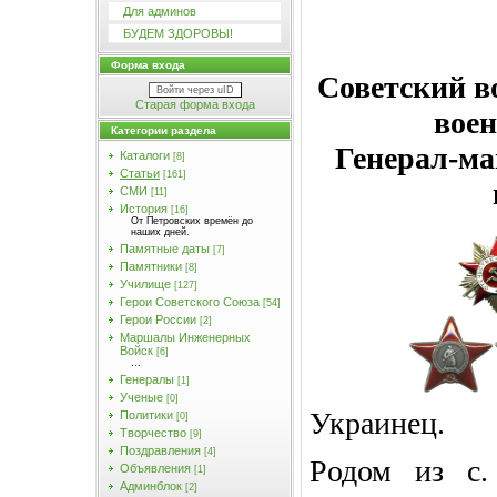
Для админов
БУДЕМ ЗДОРОВЫ!
Форма входа
Советский в
Войти через uID
Старая форма входа
вое
Категории раздела
Генерал-м
Каталоги
[8]
Статьи
[161]
СМИ
[11]
История
[16]
От Петровских времён до
наших дней.
Памятные даты
[7]
Памятники
[8]
Училищe
[127]
Герои Советского Союза
[54]
Герои России
[2]
Маршалы Инженерных
Войск
[6]
...
Генералы
[1]
Ученые
[0]
Украинец.
Политики
[0]
Творчество
[9]
Поздравления
[4]
Р
одом из с.
Объявления
[1]
Админблок
[2]