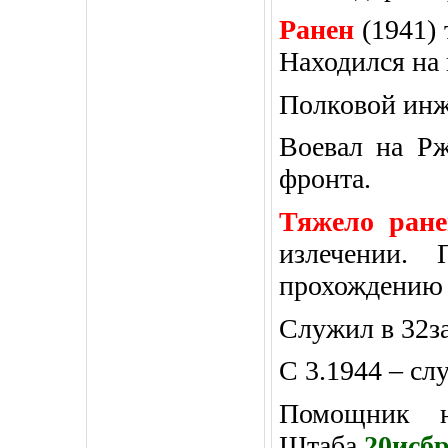
Ранен
(1941) 
Находился на 
Полковой инж
Воевал на Рж
фронта.
Тяжело ране
излечении.
прохождению
Служил в 32за
С 3.1944 – сл
Помощник н
Штаба
20исб