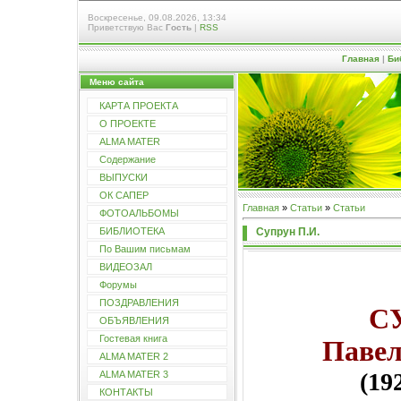
Воскресенье, 09.08.2026, 13:34
Приветствую Вас
Гость
|
RSS
Главная
|
Би
Меню сайта
КАРТА ПРОЕКТА
О ПРОЕКТЕ
ALMA MATER
Содержание
ВЫПУСКИ
ОК САПЕР
Главная
»
Статьи
»
Статьи
ФОТОАЛЬБОМЫ
Супрун П.И.
БИБЛИОТЕКА
По Вашим письмам
ВИДЕОЗАЛ
Форумы
ПОЗДРАВЛЕНИЯ
С
ОБЪЯВЛЕНИЯ
Гостевая книга
Павел
ALMA MATER 2
(19
ALMA MATER 3
КОНТАКТЫ