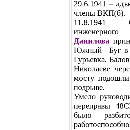
29.6.1941 – ад
члены ВКП(б).
11.8.1941 – 
инженерног
Данилова
при
Южный Буг в р
Гурьевка, Балов
Николаеве чере
мосту подошли 
подрыве.
Умело руководи
переправы 48С
было разби
работоспособ