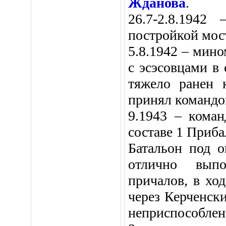
Жданова
.
26.7-2.8.1942
постройкой мост
5.8.1942 – мин
с эсэсовцами в
тяжело ранен
принял команд
9.1943 – кома
составе 1 Приба
Батальон под о
отлично выпо
причалов, в ход
через Керченск
неприспособлен