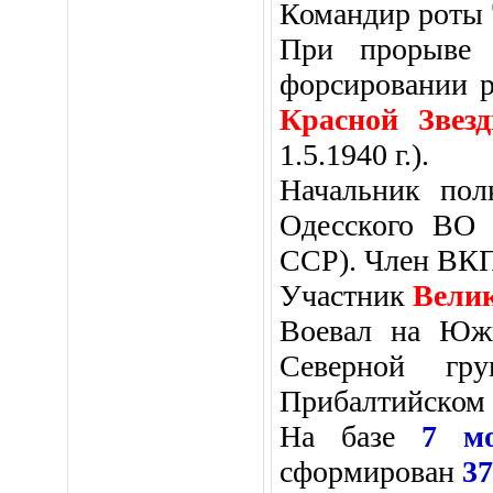
Командир роты
При прорыве 
форсировании р
Красной Звез
1.5.1940 г.).
Начальник по
Одесского ВО 
ССР).
Член ВКП(
Участник
Вели
Воевал на Южн
Северной гру
Прибалтийском 
На базе
7 м
сформирован
3