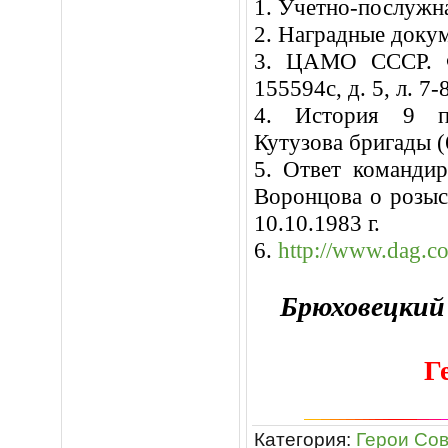
1. Учетно-послужна
2. Наградные доку
3. ЦАМО СССР. Ф
155594с, д.
5, л
. 7-
4. История 9 по
Кутузова бригады (
5. Ответ команди
Воронцова о розыс
10.10.1983 г.
6.
http://www.dag.c
Брюховецкий 
Г
Категория
:
Герои Сов