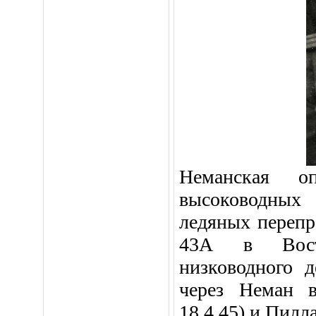
Неманская о
высоководных
ледяных перепр
43А в Восто
низководного д
через Неман в 
18.4.45) и Пилла