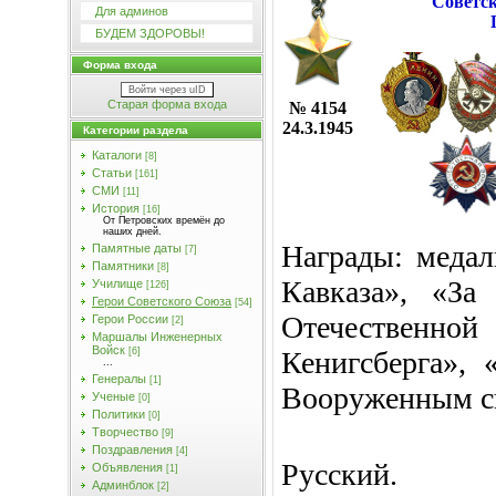
Советс
Для админов
БУДЕМ ЗДОРОВЫ!
Форма входа
Войти через uID
Старая форма входа
№ 4154
24.3.1945
Категории раздела
Каталоги
[8]
Статьи
[161]
СМИ
[11]
История
[16]
От Петровских времён до
наших дней.
Награды: медал
Памятные даты
[7]
Памятники
[8]
Кавказа», «За
Училищe
[126]
Герои Советского Союза
[54]
Отечественной
Герои России
[2]
Маршалы Инженерных
Войск
Кенигсберга»,
[6]
...
Генералы
[1]
Вооруженным си
Ученые
[0]
Политики
[0]
Творчество
[9]
Поздравления
[4]
Русский.
Объявления
[1]
Админблок
[2]