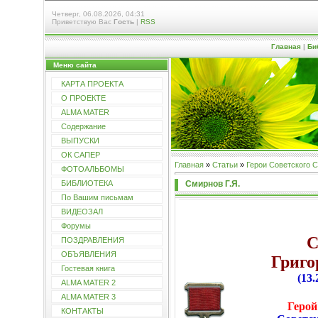
Четверг, 06.08.2026, 04:31
Приветствую Вас
Гость
|
RSS
Главная
|
Би
Меню сайта
КАРТА ПРОЕКТА
О ПРОЕКТЕ
ALMA MATER
Содержание
ВЫПУСКИ
ОК САПЕР
Главная
»
Статьи
»
Герои Советского 
ФОТОАЛЬБОМЫ
Смирнов Г.Я.
БИБЛИОТЕКА
По Вашим письмам
ВИДЕОЗАЛ
Форумы
ПОЗДРАВЛЕНИЯ
ОБЪЯВЛЕНИЯ
Григо
Гостевая книга
(13.
ALMA MATER 2
ALMA MATER 3
Герой
КОНТАКТЫ