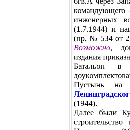
6гв.А через За
командующего -
инженерных 
(1.7.1944) и н
(пр. № 534 от 2
Возможно
, до
издания приказа
Батальон в 
доукомплекто
Пустынь на
Ленинградск
(1944).
Далее были Кур
строительство 