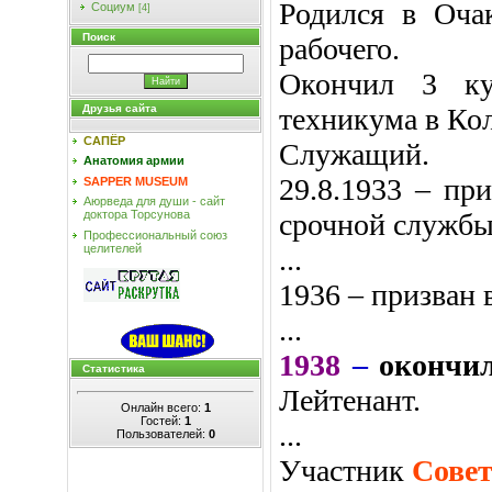
Родился в Очак
Социум
[4]
Поиск
рабочего.
Окончил 3 кур
техникума в Ко
Друзья сайта
САПЁР
Служащий.
Анатомия армии
29.8.1933 – пр
SAPPER MUSEUM
Аюрведа для души - сайт
срочной службы 
доктора Торсунова
Профессиональный союз
целителей
...
1936 – призван
...
1938
–
окончи
Статистика
Лейтенант.
Онлайн всего:
1
Гостей:
1
...
Пользователей:
0
Участник
Сове