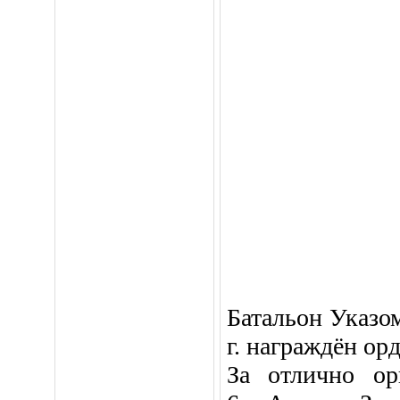
Батальон Указо
г. награждён ор
За отлично ор