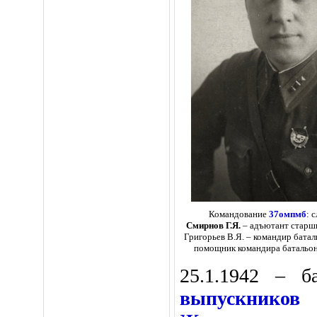
Командование
37омпмб
: 
Смирнов Г.Я.
– адъютант старши
Григорьев В.Я. – командир баталь
помощник командира батальон
25
.1.1942 – 
выпускников