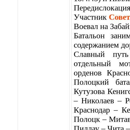
Передислокация
Участник
Сове
Воевал на Забай
Батальон зани
содержанием до
Славный пут
отдельный мот
орденов Красн
Полоцкий бата
Кутузова Кениг
– Николаев – Р
Краснодар – К
Полоцк – Митав
Пиллау – Чита 