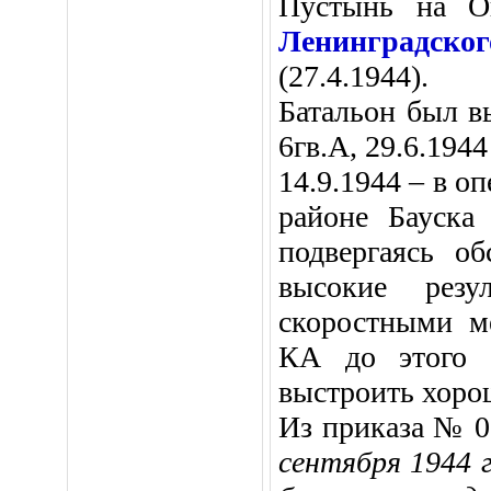
Пустынь на О
Ленинградск
(27.4.1944).
Батальон был в
6гв.А,
29.6.1944
14.9.1944 – в о
районе Бауск
подвергаясь об
высокие резу
скоростными м
КА до этого 
выстроить хорош
Из приказа № 0
сентября 1944 