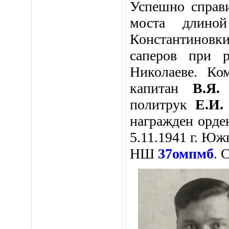
Успешно справи
моста длино
Константиновки
саперов при р
Николаеве. Ко
капитан
В.Я.
политрук
Е.И.
награжден орд
5.11.1941 г. Юж
НШ
37омпмб
. 