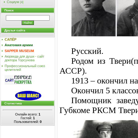
Социум
[4]
Поиск
Друзья сайта
САПЁР
Анатомия армии
Русский.
SAPPER MUSEUM
Аюрведа для души - сайт
Родом из Твери
(
доктора Торсунова
Профессиональный союз
АССР).
целителей
1913 – окончил н
Окончил 5 классов
Помощник заведу
Статистика
Губкоме РКСМ Твери
Онлайн всего:
1
Гостей:
1
Пользователей:
0