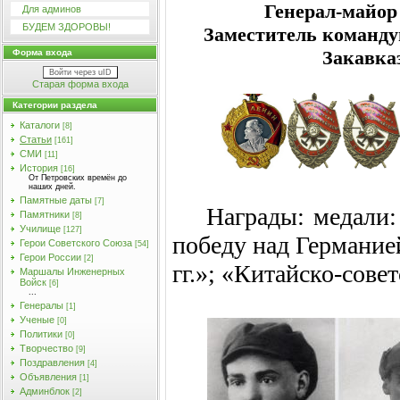
Генерал-майо
Для админов
БУДЕМ ЗДОРОВЫ!
Заместитель команд
Закавка
Форма входа
Войти через uID
Старая форма входа
Категории раздела
Каталоги
[8]
Статьи
[161]
СМИ
[11]
История
[16]
От Петровских времён до
наших дней.
Памятные даты
[7]
Награды: медали:
Памятники
[8]
Училищe
[127]
победу над Германие
Герои Советского Союза
[54]
Герои России
[2]
гг.»
; «Китайско-сове
Маршалы Инженерных
Войск
[6]
...
Генералы
[1]
Ученые
[0]
Политики
[0]
Творчество
[9]
Поздравления
[4]
Объявления
[1]
Админблок
[2]