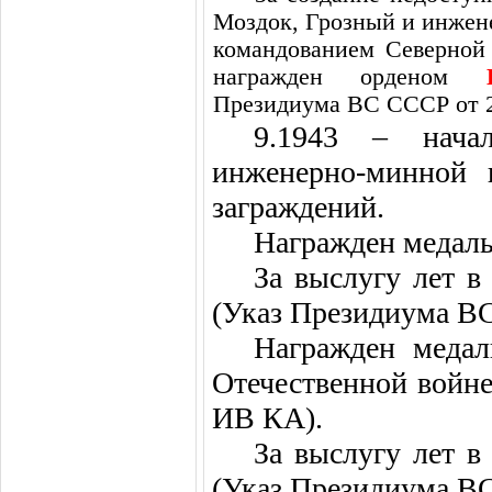
Моздок, Грозный и инжен
командованием
Северно
награжден орденом
Президиума ВС СССР от 22
9.1943 – нача
инженерно-минной 
заграждений.
Награжден медалью
За выслугу лет 
(Указ Президиума ВС 
Награжден медал
Отечественной войне 
ИВ КА).
За выслугу лет 
(Указ Президиума ВС 