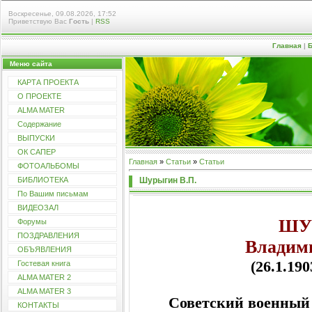
Воскресенье, 09.08.2026, 17:52
Приветствую Вас
Гость
|
RSS
Главная
|
Б
Меню сайта
КАРТА ПРОЕКТА
О ПРОЕКТЕ
ALMA MATER
Содержание
ВЫПУСКИ
ОК САПЕР
Главная
»
Статьи
»
Статьи
ФОТОАЛЬБОМЫ
Шурыгин В.П.
БИБЛИОТЕКА
По Вашим письмам
ВИДЕОЗАЛ
ШУ
Форумы
ПОЗДРАВЛЕНИЯ
Владим
ОБЪЯВЛЕНИЯ
(26.1.190
Гостевая книга
ALMA MATER 2
ALMA MATER 3
Советский военный
КОНТАКТЫ