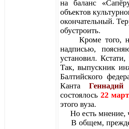
на баланс «Сапёр
объектов культурног
окончательный. Тер
обустроить.
Кроме того, на п
надписью, поясня
установил. Кстати,
Так, выпускник ин
Балтийского федер
Канта
Геннади
состоялось
22 март
этого вуза.
Но есть мне­ние, 
В общем, прежде че