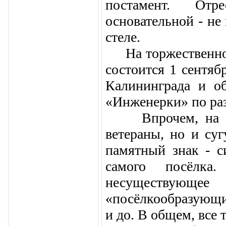
постамент. Отре
основательной - не 
стеле.
На торжественное 
состоится 1 сентяб
Калининграда и об
«Инженерки» по раз
Впрочем, на отк
ветераны, но и су
памятный знак - с
самого посёлк
несуществующее
«посёлкообразующи
и до. В общем, все 