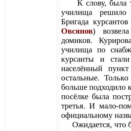
К слову, была так
училища решило 
Бригада курсантов
Овсянов
) возвел
домиков. Куриров
училища по снаб
курсанты и стали
населённый пункт
остальные. Только
больше подходило к
посёлке была постр
третья. И мало-по
офици­альному назв
Ожидается, что бо