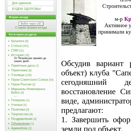
Для админов
Строительс
БУДЕМ ЗДОРОВЫ!
Форма входа
м-р
Кр
Активное у
Войти через uID
Старая форма входа
принимали к
Категории раздела
Каталоги
[8]
Статьи
[161]
СМИ
[11]
История
[16]
От Петровских времён до
Обсудив вариант 
наших дней.
Памятные даты
[7]
объект) клуба "Сап
Памятники
[8]
Училищe
[126]
сегодняшний де
Герои Советского Союза
[54]
Герои России
[2]
восстановление С
Маршалы Инженерных
Войск
[6]
...
виде, администра
Генералы
[1]
Ученые
[0]
предлагают:
Политики
[0]
Творчество
[9]
1. Завершить офор
Поздравления
[4]
Объявления
[1]
земли под объект.
Админблок
[2]