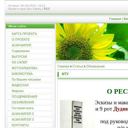
Четверг, 06.08.2026, 15:14
Приветствую Вас
Гость
|
RSS
Главная
|
Би
Меню сайта
КАРТА ПРОЕКТА
О ПРОЕКТЕ
ALMA MATER
Содержание
ВЫПУСКИ
ОК САПЕР
Главная
»
Статьи
»
Объявления
ФОТОАЛЬБОМЫ
МТУ
БИБЛИОТЕКА
По Вашим письмам
ВИДЕОЗАЛ
О РЕ
Форумы
ПОЗДРАВЛЕНИЯ
Эскизы и мак
ОБЪЯВЛЕНИЯ
и 9 рот
Дудин
Гостевая книга
ALMA MATER 2
ALMA MATER 3
под руково
КОНТАКТЫ
п/п-