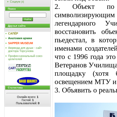
Социум
[4]
2. Объект по 
Поиск
символизирующи
легендарного У
Друзья сайта
восстановить объ
САПЁР
пьедестал, в кото
Анатомия армии
SAPPER MUSEUM
именами создателей
Аюрведа для души - сайт
доктора Торсунова
что с 1996 года эт
Профессиональный союз
целителей
Ветеранов Училища.
площадку (хотя 
освещением МТУ и 
3. Объявить о реал
Статистика
Онлайн всего:
1
Гостей:
1
Пользователей:
0