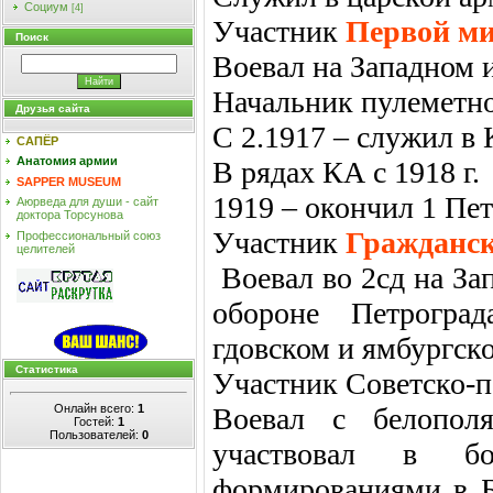
Социум
[4]
Участник
Первой м
Поиск
Воевал
на Западном 
Начальник пулеметн
Друзья сайта
С 2.1917 – служил в
САПЁР
Анатомия армии
В рядах КА с 1918 г.
SAPPER MUSEUM
1919 – окончил 1 Пе
Аюрведа для души - сайт
доктора Торсунова
Участник
Гражданс
Профессиональный союз
целителей
Воевал во 2сд на За
обороне Петроград
гдовском и ямбургск
Статистика
Участник Советско-п
Онлайн всего:
1
Воевал с белополя
Гостей:
1
Пользователей:
0
участвовал в бо
формированиями в Б