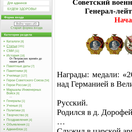
Советский воен
Для админов
Генерал-лей
БУДЕМ ЗДОРОВЫ!
Нач
Форма входа
Войти через uID
Старая форма входа
Категории раздела
Каталоги
[8]
Статьи
[161]
СМИ
[11]
История
[16]
От Петровских времён до
наших дней.
Памятные даты
[7]
Памятники
[8]
Награды: медали: «2
Училищe
[127]
Герои Советского Союза
[54]
над Германией в Вели
Герои России
[2]
Маршалы Инженерных
Войск
[6]
...
Русский.
Генералы
[1]
Ученые
[0]
Родился в д. Дорофе
Политики
[0]
Творчество
[9]
…
Поздравления
[4]
Объявления
[1]
Служил в царской арм
Админблок
[2]