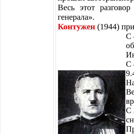
Весь этот разговор
генерала».
Контужен
(1944) пр
С 
об
Ин
С 
9.
На
Ве
вр
С 
сн
Пр