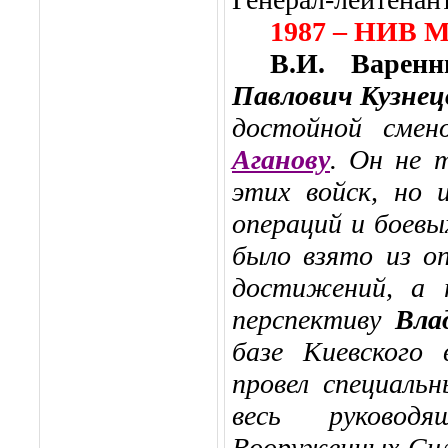
1987 – НИВ 
В.И. Варенн
Павлович Кузне
достойной сме
Аганову
. Он не 
этих войск, но 
операций и боевы
было взято из о
достижений, а 
перспективу
Вла
базе Киевского 
провел специаль
весь руковод
Вооруженных Сил.