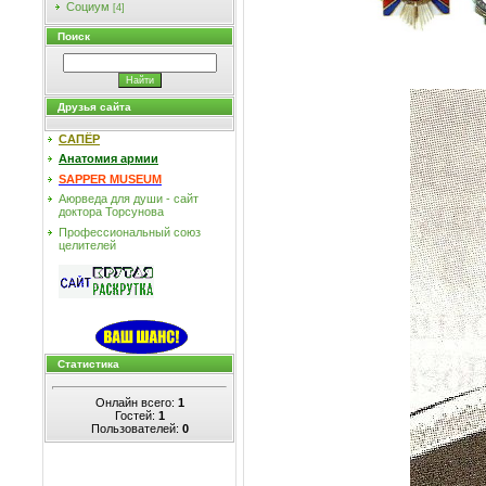
Социум
[4]
Поиск
Друзья сайта
САПЁР
Анатомия армии
SAPPER MUSEUM
Аюрведа для души - сайт
доктора Торсунова
Профессиональный союз
целителей
Статистика
Онлайн всего:
1
Гостей:
1
Пользователей:
0