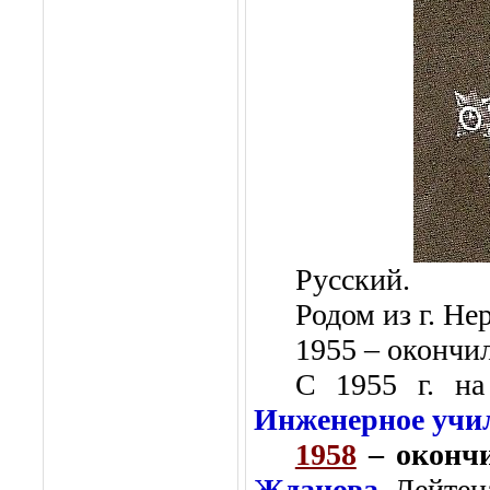
Русский.
Родом из г. Не
1955 – окончи
С
1955 г
. н
Инженерное учи
1958
– оконч
Жданова
.
Лейтен