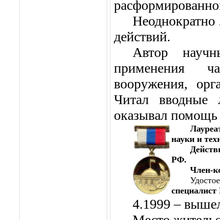
расформированног
Неоднократно 
действий.
Автор научн
применения ч
вооружения, орг
Читал вводные 
оказывал помощь 
Лауреа
науки и тех
Действ
РФ.
Член-к
Удостое
специалист
4.1999 – вышел
Место жительс