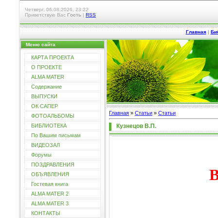
Четверг, 06.08.2026, 23:22
Приветствую Вас
Гость
|
RSS
Главная
|
Би
Меню сайта
КАРТА ПРОЕКТА
О ПРОЕКТЕ
ALMA MATER
Содержание
ВЫПУСКИ
ОК САПЕР
Главная
»
Статьи
»
Статьи
ФОТОАЛЬБОМЫ
Кузнецов В.П.
БИБЛИОТЕКА
По Вашим письмам
ВИДЕОЗАЛ
Форумы
ПОЗДРАВЛЕНИЯ
В
ОБЪЯВЛЕНИЯ
Гостевая книга
ALMA MATER 2
ALMA MATER 3
КОНТАКТЫ