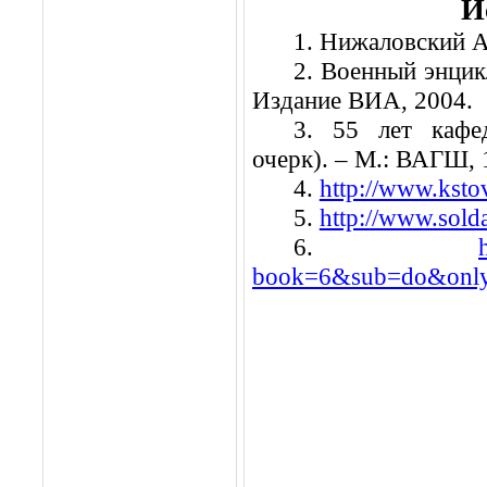
И
1. Нижаловский А.
2. Военный энцик
Издание ВИА, 2004.
3. 55 лет кафе
очерк). – М.: ВАГШ, 
4.
http://www.ksto
5.
http://www.sold
6.
book=6&sub=do&only