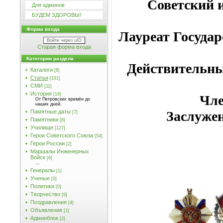
Советский 
Для админов
БУДЕМ ЗДОРОВЫ!
Форма входа
Лауреат Государ
Войти через uID
Старая форма входа
Категории раздела
Действительны
Каталоги
[8]
Статьи
[161]
СМИ
[11]
История
[16]
Чле
От Петровских времён до
наших дней.
Заслуже
Памятные даты
[7]
Памятники
[8]
Училищe
[127]
Герои Советского Союза
[54]
Герои России
[2]
Маршалы Инженерных
Войск
[6]
...
Генералы
[1]
Ученые
[0]
Политики
[0]
Творчество
[9]
Поздравления
[4]
Объявления
[1]
Админблок
[2]