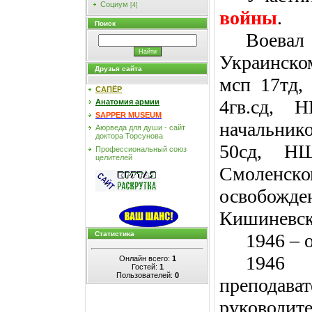
Социум
[4]
войны
.
Поиск
Воевал
Украинско
Друзья сайта
мсп 17тд,
САПЁР
4гв.сд, 
Анатомия армии
SAPPER MUSEUM
начальнико
Аюрведа для души - сайт
доктора Торсунова
50сд, Н
Профессиональный союз
целителей
Смоленско
освобож
Кишиневск
1946 – 
Статистика
1946 
Онлайн всего:
1
Гостей:
1
Пользователей:
0
преподав
руководит