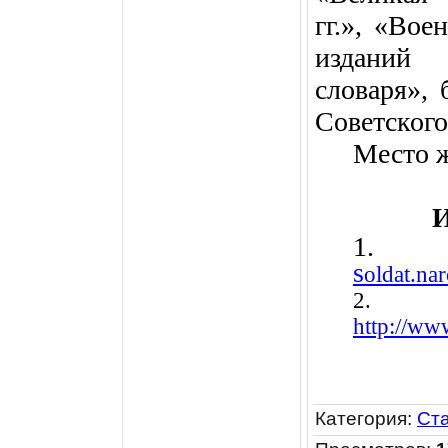
гг.», «Вое
изданий 
словаря», 
Советского
Место ж
И
s
oldat.n
2.
http://ww
Категория
:
Ст