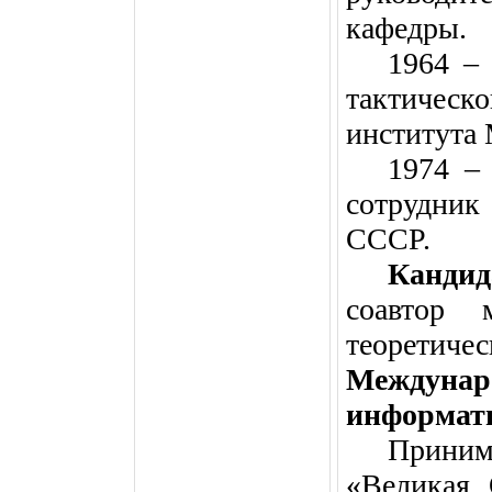
кафедры.
1964 –
тактиче
института
1974 – 
сотрудник
СССР.
Канди
соавтор 
теоретиче
Между
информат
Приним
«Великая 