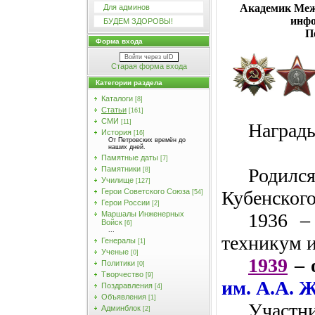
Академик Меж
Для админов
инф
БУДЕМ ЗДОРОВЫ!
П
Форма входа
Войти через uID
Старая форма входа
Категории раздела
Каталоги
[8]
Статьи
[161]
СМИ
[11]
Награды
История
[16]
От Петровских времён до
наших дней.
Памятные даты
[7]
Родил
Памятники
[8]
Училищe
[127]
Кубенского
Герои Советского Союза
[54]
Герои России
[2]
1936 –
Маршалы Инженерных
Войск
[6]
...
техникум и
Генералы
[1]
Ученые
[0]
1939
– 
Политики
[0]
Творчество
[9]
им. А.А. 
Поздравления
[4]
Объявления
[1]
Учас
Админблок
[2]