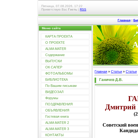
Пятница, 07.08.2026, 17:22
Приветствую Вас
Гость
|
RSS
Главная
|
Би
Меню сайта
КАРТА ПРОЕКТА
A
О ПРОЕКТЕ
ALMA MATER
Содержание
ВЫПУСКИ
ОК САПЕР
Главная
»
Статьи
»
Статьи
ФОТОАЛЬБОМЫ
Ганичев Д.В.
БИБЛИОТЕКА
По Вашим письмам
ВИДЕОЗАЛ
Г
Форумы
ПОЗДРАВЛЕНИЯ
Дмитрий 
ОБЪЯВЛЕНИЯ
(2
Гостевая книга
ALMA MATER 2
Советский вое
ALMA MATER 3
Кандида
КОНТАКТЫ