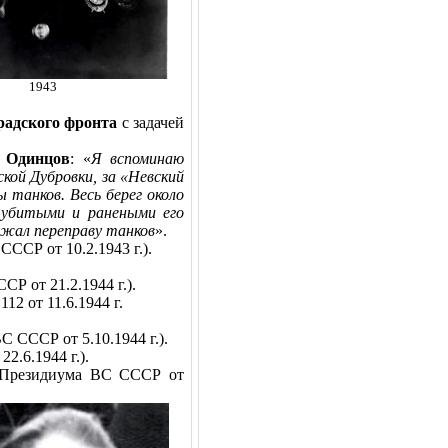
1943
радского фронта
с задачей
. Одинцов
: «
Я вспоминаю
ской Дубровки, за «Невский
 танков. Весь берег около
 убитыми и ранеными его
лжал переправу танков
».
ССР от 10.2.1943 г.).
Р от 21.2.1944 г.).
2 от 11.6.1944 г.
С СССР от 5.10.1944 г.).
2.6.1944 г.).
 Президиума ВС СССР от