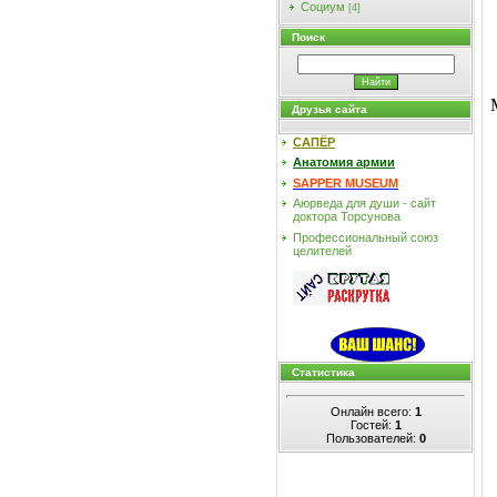
Социум
[4]
Поиск
Друзья сайта
САПЁР
Анатомия армии
SAPPER MUSEUM
Аюрведа для души - сайт
доктора Торсунова
Профессиональный союз
целителей
Статистика
Онлайн всего:
1
Гостей:
1
Пользователей:
0