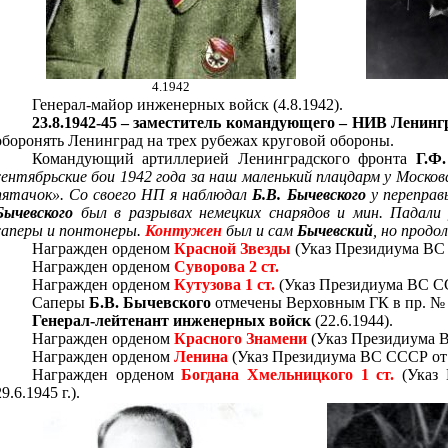
4.1942
Генерал-майор инженерных войск (4.8.1942).
23.8.1942-45
– заместитель командующего – НИВ Ленинг
оборонять Ленинград на трех рубежах круговой обороны.
Командующий артиллерией Ленинградского фронта
Г.Ф
сентябрьские бои 1942 года за наш маленький плацдарм у Москов
пятачок». Со своего НП я наблюдал
Б.В. Бычевского
у переправы
Бычевского
был в разрывах немецких снарядов и мин. Падали
саперы и понтонеры.
Контужен
был и сам
Бычевский
, но продо
Награжден орденом
Красной Звезды
(Указ Президиума ВС С
Награжден орденом
Суворова 2 ст.
Награжден орденом
Кутузова 1 ст.
(Указ Президиума ВС ССС
Саперы
Б.В. Бычевского
отмечены Верховным ГК в пр. № 11
Генерал-лейтенант инженерных войск
(22.6.1944).
Награжден орденом
Красного Знамени
(Указ Президиума В
Награжден орденом
Ленина
(Указ Президиума ВС СССР от 2
Награжден орденом
Богдана Хмельницкого 1 ст.
(Указ
29.6.1945 г.).