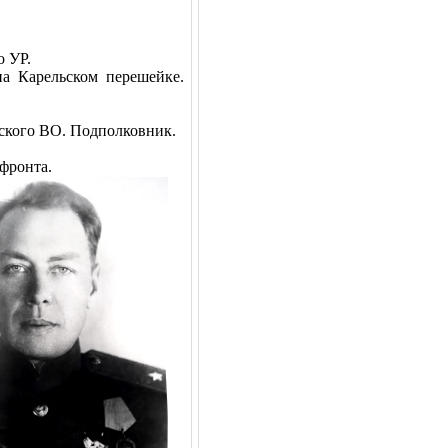
о УР.
а Карельском перешейке.
ского ВО. Подполковник.
фронта.