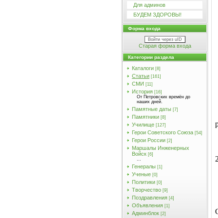
Для админов
БУДЕМ ЗДОРОВЫ!
Форма входа
Войти через uID
Старая форма входа
Категории раздела
Каталоги
[8]
Статьи
[161]
СМИ
[11]
История
[16]
От Петровских времён до
наших дней.
Памятные даты
[7]
Памятники
[8]
Училищe
[127]
Герои Советского Союза
[54]
Герои России
[2]
Маршалы Инженерных
Войск
[6]
...
Генералы
[1]
Ученые
[0]
Политики
[0]
Творчество
[9]
Поздравления
[4]
Объявления
[1]
Админблок
[2]