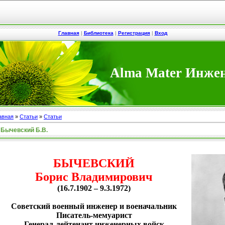
Главная
|
Библиотека
|
Регистрация
|
Вход
Alma Mater Инже
авная
»
Статьи
»
Статьи
Бычевский Б.В.
БЫЧЕВСКИЙ
Борис Владимирович
(16.7.1902 – 9.3.1972)
Советский военный инженер и военачальник
Писатель-мемуарист
Генерал-лейтенант инженерных войск