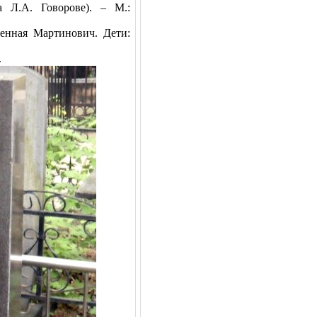
 Л.А. Говорове). – М.:
денная Мартинович. Дети:
.