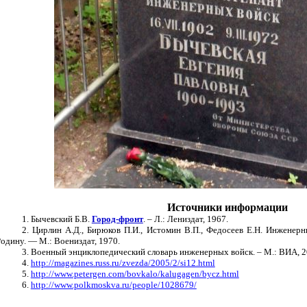
Источники информации
1. Бычевский Б.В.
Город-фронт
. – Л.: Лениздат, 1967.
2. Цирлин А.Д
.,
Бирюков П.И
.,
Истомин В.П
.,
Федосеев Е.Н
.
Инженерны
Родину
. — М.: Воениздат, 1970.
3. Военный энциклопедический словарь инженерных войск. – М.: ВИА, 2
4.
http://magazines.russ.ru/zvezda/2005/2/si12.html
5.
http://www.petergen.com/bovkalo/kalugagen/bycz.html
6.
http://www.polkmoskva.ru/people/1028679/