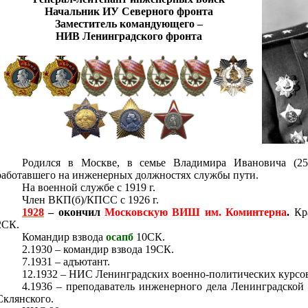
Начальник ИУ Северного фронта
Заместитель командующего –
НИВ Ленинградского фронта
Родился в Москве, в семье Владимира Ивановича (25
работавшего на инженерных должностях службы пути.
На военной службе с
1919 г
.
Член ВКП(б)/КПСС с
1926 г
.
1928
– окончил
Московскую ВИШ им. Коминтерна
.
Кра
2СК.
Командир взвода
осапб
10СК.
2.1930 – командир взвода 19СК.
7.1931 – адъютант.
12.1932 – НИС Ленинградских военно-политических курсов
4.1936 – преподаватель инженерного дела Ленинградской
Склянского.