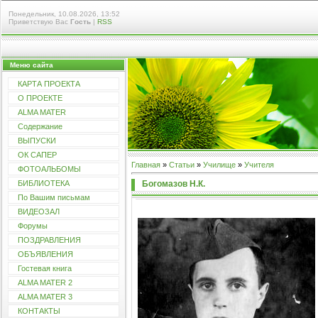
Понедельник, 10.08.2026, 13:52
Приветствую Вас
Гость
|
RSS
Меню сайта
КАРТА ПРОЕКТА
О ПРОЕКТЕ
ALMA MATER
Содержание
ВЫПУСКИ
ОК САПЕР
Главная
»
Статьи
»
Училищe
»
Учителя
ФОТОАЛЬБОМЫ
Богомазов Н.К.
БИБЛИОТЕКА
По Вашим письмам
ВИДЕОЗАЛ
Форумы
ПОЗДРАВЛЕНИЯ
ОБЪЯВЛЕНИЯ
Гостевая книга
ALMA MATER 2
ALMA MATER 3
КОНТАКТЫ