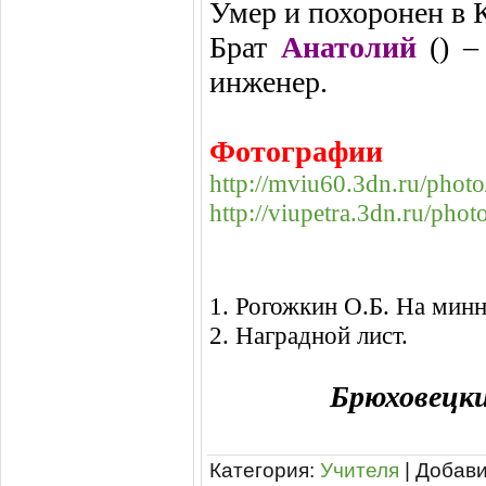
Умер и похоронен в 
Брат
Анатолий
() –
инженер.
Фотографии
http://mviu60.3dn.ru/phot
http://viupetra.3dn.ru/pho
1. Рогожкин О.Б. На мин
2. Наградной лист.
Брюховецки
Категория
:
Учителя
|
Добав