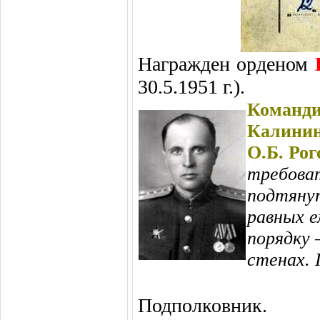
Награжден орденом
30.5.1951 г.).
Команди
Калини
О.Б. Ро
требоват
подтяну
равных е
порядку 
стенах. 
Подполковник.