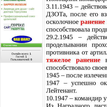
Анатомия армии
3.11.1943 – действо
SAPPER MUSEUM
Аюрведа для души - сайт
ДЗОТа, после его в
доктора Торсунова
Профессиональный союз
целителей
осколочное
ранение
способствовала прод
29.2.1945 – дейст
проделывании прох
Статистика
противника от артил
Онлайн всего:
1
Гостей:
1
тяжелое ранение
Пользователей:
0
способствовало свое
1945 – после излече
1947 – успешно о
Лейтенант.
10.1947 – командир 
Из Наградного лист