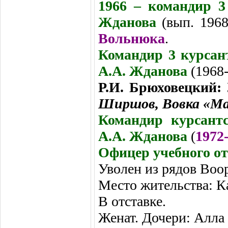
1966 – командир 
Жданова
(вып. 196
Вольнюка
.
Командир 3 курса
А.А. Жданова
(1968
Р.И. Брюховецкий:
Ширшов
,
Вовка «М
Командир курсант
А.А. Жданова
(
1972
Офицер учебного от
Уволен из рядов Воо
Место жительства: К
В отставке.
Женат. Дочери: Алла