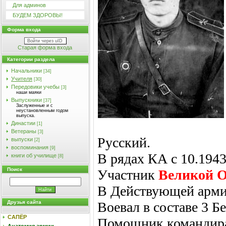
Для админов
БУДЕМ ЗДОРОВЫ!
Форма входа
Войти через uID
Старая форма входа
Категории раздела
Начальники
[34]
Учителя
[30]
Передовики учебы
[3]
наши маяки
Выпускники
[37]
Заслуженные и с
неустановленным годом
выпуска.
Династии
[1]
Ветераны
[3]
Русский.
выпуски
[2]
воспоминания
[9]
В рядах КА с 10.194
книги об училище
[8]
Поиск
Участник
Великой О
В Действующей армии
Воевал в составе 3 Б
Друзья сайта
САПЁР
Помощник командира 