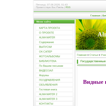
Пятница, 07.08.2026, 01:43
Приветствую Вас
Гость
|
RSS
Главная
|
Би
Меню сайта
КАРТА ПРОЕКТА
Al
О ПРОЕКТЕ
ALMA MATER
Содержание
ВЫПУСКИ
ОК САПЕР
Главная
»
Статьи
»
Учи
ФОТОАЛЬБОМЫ
Государственные 
БИБЛИОТЕКА
По Вашим письмам
ВИДЕОЗАЛ
Форумы
ПОЗДРАВЛЕНИЯ
Видные
ОБЪЯВЛЕНИЯ
Гостевая книга
ALMA MATER 2
ALMA MATER 3
КОНТАКТЫ