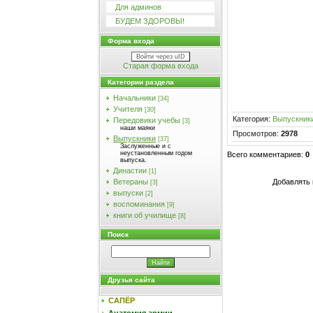
Для админов
БУДЕМ ЗДОРОВЫ!
Форма входа
Войти через uID
Старая форма входа
Категории раздела
Начальники
[34]
Учителя
[30]
Категория
:
Выпускник
Передовики учебы
[3]
наши маяки
Просмотров
:
2978
Выпускники
[37]
Заслуженные и с
неустановленным годом
Всего комментариев
:
0
выпуска.
Династии
[1]
Добавлять 
Ветераны
[3]
выпуски
[2]
воспоминания
[9]
книги об училище
[8]
Поиск
Друзья сайта
САПЁР