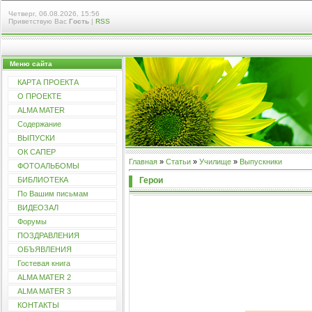
Четверг, 06.08.2026, 15:56
Приветствую Вас
Гость
|
RSS
Меню сайта
КАРТА ПРОЕКТА
О ПРОЕКТЕ
ALMA MATER
Содержание
ВЫПУСКИ
ОК САПЕР
Главная
»
Статьи
»
Училищe
»
Выпускники
ФОТОАЛЬБОМЫ
Герои
БИБЛИОТЕКА
По Вашим письмам
ВИДЕОЗАЛ
Форумы
ПОЗДРАВЛЕНИЯ
ОБЪЯВЛЕНИЯ
Гостевая книга
ALMA MATER 2
ALMA MATER 3
КОНТАКТЫ