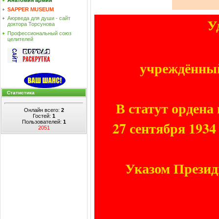
Анатомия армии
SAPPER MUSEUM
Аюрведа для души - сайт
У
доктора Торсунова
Профессиональный союз
целителей
учреждённый
Статистика
В статут ордена
Онлайн всего:
2
Гостей:
1
27 сентября 1934
Пользователей:
1
2051
Указом Президи