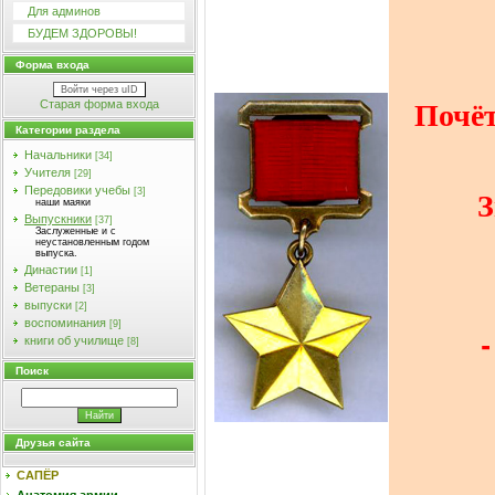
Для админов
БУДЕМ ЗДОРОВЫ!
Форма входа
Войти через uID
Почёт
Старая форма входа
Категории раздела
Начальники
[34]
Учителя
[29]
З
Передовики учебы
[3]
наши маяки
Выпускники
[37]
Заслуженные и с
неустановленным годом
выпуска.
Династии
[1]
Ветераны
[3]
выпуски
[2]
воспоминания
[9]
книги об училище
[8]
Поиск
Друзья сайта
САПЁР