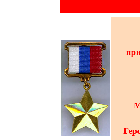
при
М
Гер