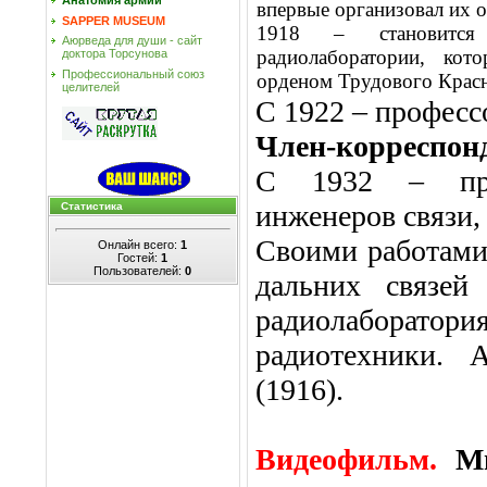
Анатомия армии
впервые организовал их о
SAPPER MUSEUM
1918 – становится
Аюрведа для души - сайт
радиолаборатории, кот
доктора Торсунова
Профессиональный союз
орденом Трудового Красн
целителей
С 1922 – профес
Член-корреспон
С 1932 – проф
инженеров связи,
Статистика
Своими работами
Онлайн всего:
1
Гостей:
1
Пользователей:
0
дальних связей
радиолаборатори
радиотехники. 
(1916).
Видеофильм.
М