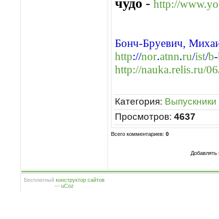
чудо
-
http://www.
Бонч
-
Бруевич
,
Миха
http
://
nor
.
atnn
.
ru
/
ist
/
b
-
http://nauka.relis.ru
Категория
:
Выпускники
Просмотров
:
4637
Всего комментариев
:
0
Добавлять 
Бесплатный
конструктор сайтов
—
uCoz