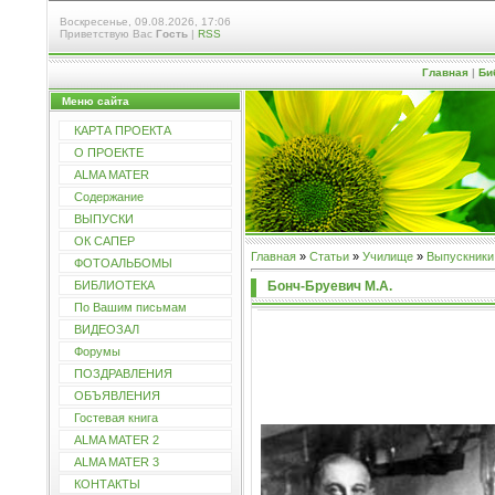
Воскресенье, 09.08.2026, 17:06
Приветствую Вас
Гость
|
RSS
Главная
|
Би
Меню сайта
КАРТА ПРОЕКТА
О ПРОЕКТЕ
ALMA MATER
Содержание
ВЫПУСКИ
ОК САПЕР
Главная
»
Статьи
»
Училищe
»
Выпускники
ФОТОАЛЬБОМЫ
Бонч-Бруевич М.А.
БИБЛИОТЕКА
По Вашим письмам
ВИДЕОЗАЛ
Форумы
ПОЗДРАВЛЕНИЯ
ОБЪЯВЛЕНИЯ
Гостевая книга
ALMA MATER 2
ALMA MATER 3
КОНТАКТЫ