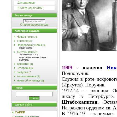
Для админов
БУДЕМ ЗДОРОВЫ!
Форма входа
Войти через uID
Старая форма входа
Категории раздела
Начальники
[34]
Учителя
[30]
Передовики учебы
[3]
наши маяки
Выпускники
[37]
Заслуженные и с
неустановленным годом
выпуска.
Династии
[1]
1909
- окончил
Ник
Ветераны
[3]
Подпоручик.
выпуски
[2]
воспоминания
[9]
Служил в роте искровог
книги об училище
[8]
(Иркутск). Поручик.
Поиск
1912-14 – окончил Оф
школу в Петербурге
Штабс-капитан.
Оставл
Друзья сайта
Награжден орденом св. Ан
В 1916-19 – занимался
САПЁР