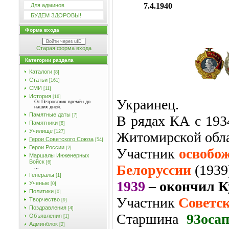
7.4.1940
Для админов
БУДЕМ ЗДОРОВЫ!
Форма входа
Войти через uID
Старая форма входа
Категории раздела
Каталоги
[8]
Статьи
[161]
СМИ
[11]
История
[16]
Украинец.
От Петровских времён до
наших дней.
Памятные даты
[7]
В рядах КА с 193
Памятники
[8]
Училищe
[127]
Житомирской обл
Герои Советского Союза
[54]
Герои России
[2]
Участник
освобо
Маршалы Инженерных
Войск
[6]
Белоруссии
(1939
...
Генералы
[1]
1939
– окончил К
Ученые
[0]
Политики
[0]
Участник
Советс
Творчество
[9]
Поздравления
[4]
Старшина
93оса
Объявления
[1]
Админблок
[2]