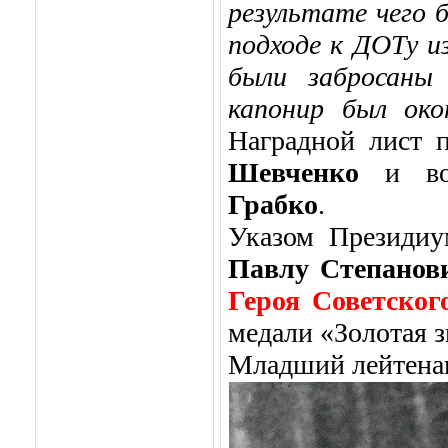
результате чего 
подходе к ДОТу и
были забросаны
капонир был око
Наградной лист 
Шевченко
и вое
Грабко
.
Указом Президиу
Павлу Степанов
Героя Советског
медали «Золотая з
Младший лейтена