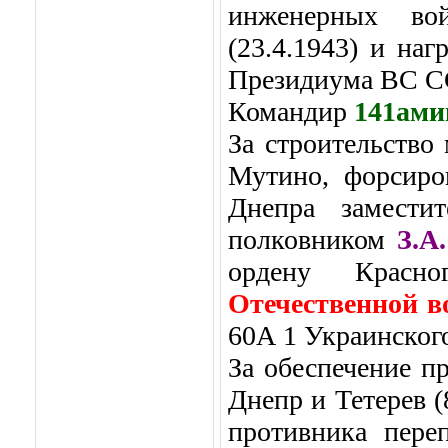
инженерных в
(23.4.1943) и на
Президиума ВС ССС
Командир
141ами
З
а строительство 
Мутино, форсиро
Днепра замест
полковником
З.А
ордену Красно
Отечественной в
60А 1 Украинского
За обеспечение п
Днепр и Тетерев (
противника пере