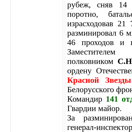
рубеж, сняв 14 
поротно, бата
израсходовав 21
разминировал 6 м
46 проходов и п
Заместите
полковником
С.
ордену Отечеств
Красной Звез
Белорусского фрон
Командир
141 от
Гвардии майор.
За разминирован
генерал-инсп