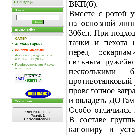
ВКП(б).
Социум
[4]
Поиск
Вместе с ротой 
на основной лин
306сп. При подход
Друзья сайта
САПЁР
танки и пехота 
Анатомия армии
перед эскарпа
SAPPER MUSEUM
Аюрведа для души - сайт
сильным ружейно
доктора Торсунова
Профессиональный союз
целителей
несколькими 
противотанковый р
проволочное загр
и овладеть ДОТам
Статистика
Особо отличился 
Онлайн всего:
1
Гостей:
1
В составе групп
Пользователей:
0
капониру и уст