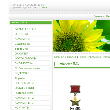
Пятница, 07.08.2026, 11:53
Приветствую Вас
Гость
|
RSS
Главная
|
Би
Меню сайта
КАРТА ПРОЕКТА
О ПРОЕКТЕ
ALMA MATER
Содержание
ВЫПУСКИ
ОК САПЕР
Главная
»
Статьи
»
Герои Советского Союза
ФОТОАЛЬБОМЫ
Федорчук П.С.
БИБЛИОТЕКА
По Вашим письмам
ВИДЕОЗАЛ
Форумы
ПОЗДРАВЛЕНИЯ
ОБЪЯВЛЕНИЯ
Гостевая книга
ALMA MATER 2
ALMA MATER 3
КОНТАКТЫ
№ 361