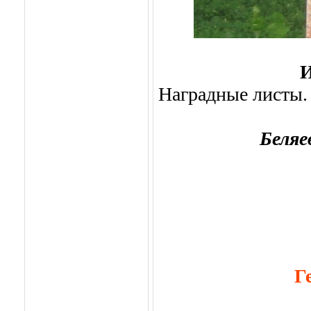
И
Наградные листы.
Беляе
Г