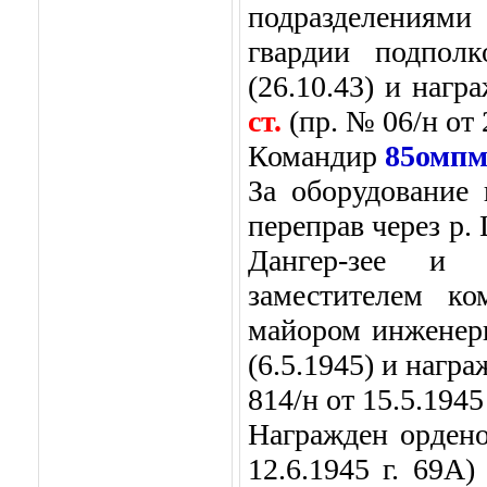
подразделениям
гвардии подпол
(26.10.43) и наг
ст.
(пр. № 06/н от 
Командир
85омпм
За оборудование
переправ через р.
Дангер-зее и 
заместителем к
майором инженер
(6.5.1945) и нагр
814/н от 15.5.1945 
Награжден орде
12.6.1945 г. 69А)