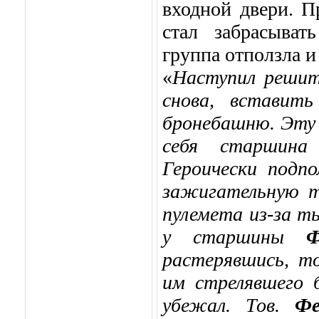
входной двери. П
стал забрасыват
группа отползла и 
«
Наступил решит
снова, вставит
бронебашню. Эту 
себя старшин
Героически подп
зажигательную т
пулемета из-за т
у старшины
Ф
растерявшись, т
им стрелявшего 
убежал. Тов.
Фе