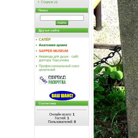
Социум
[4]
Поиск
Друзья сайта
САПЁР
Анатомия армии
SAPPER MUSEUM
Аюрведа для души - сайт
доктора Торсунова
Профессиональный союз
целителей
Статистика
Онлайн всего:
1
Гостей:
1
Пользователей:
0