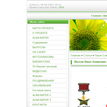
Суббота, 08.08.2026, 09:10
Приветствую Вас
Гость
|
RSS
Главная
|
Би
Меню сайта
КАРТА ПРОЕКТА
О ПРОЕКТЕ
ALMA MATER
Содержание
ВЫПУСКИ
ОК САПЕР
Главная
»
Статьи
»
Герои Со
ФОТОАЛЬБОМЫ
Малов Иван Акимович
БИБЛИОТЕКА
По Вашим письмам
ВИДЕОЗАЛ
Форумы
ПОЗДРАВЛЕНИЯ
ОБЪЯВЛЕНИЯ
Гостевая книга
ALMA MATER 2
ALMA MATER 3
КОНТАКТЫ