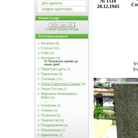
№ 1518
Для админов
Со
20.12.1943
БУДЕМ ЗДОРОВЫ!
Форма входа
Войти через uID
Старая форма входа
Категории раздела
Каталоги
[8]
Статьи
[161]
СМИ
[11]
История
[16]
От Петровских времён до
У
наших дней.
Уч
Памятные даты
[7]
Памятники
[8]
Училищe
[127]
Герои Советского Союза
[54]
Герои России
[2]
Маршалы Инженерных
Войск
[6]
...
Генералы
[1]
Ученые
[0]
Политики
[0]
Творчество
[9]
Поздравления
[4]
Объявления
[1]
Админблок
[2]