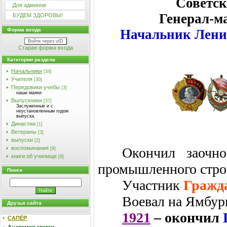
Советс
Для админов
Генерал-м
БУДЕМ ЗДОРОВЫ!
Начальник Лени
Форма входа
Войти через uID
Старая форма входа
Категории раздела
Начальники
[34]
Учителя
[30]
Передовики учебы
[3]
наши маяки
Выпускники
[37]
Заслуженные и с
неустановленным годом
выпуска.
Династии
[1]
Ветераны
[3]
выпуски
[2]
Окончил заочно
воспоминания
[9]
книги об училище
[8]
промышленного стро
Поиск
Участник
Гражд
Воевал на Ямбур
Друзья сайта
1921
– окончил
САПЁР