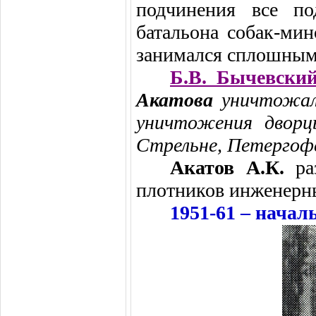
подчинения все по
батальона собак-мин
занимался сплошным
Б.В. Бычевски
Акатова
уничтожал
уничтожения дворц
Стрельне, Петергоф
Акатов А.К.
ра
плотников инженерны
1951-61 – нача