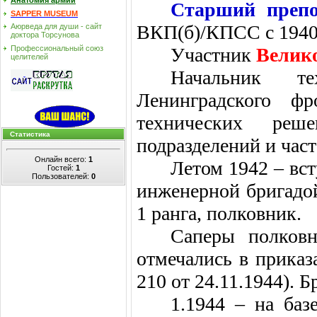
Анатомия армии
Старший преп
SAPPER MUSEUM
ВКП(б)/КПСС с 1940 
Аюрведа для души - сайт
доктора Торсунова
Профессиональный союз
Участник
Велик
целителей
Начальник те
Ленинградского фр
технических реш
Статистика
подразделений и част
Онлайн всего:
1
Летом 1942 – вс
Гостей:
1
Пользователей:
0
инженерной бригадой
1 ранга, полковник.
Саперы полков
отмечались в приказа
210 от 24.11.1944). 
1.1944 – на ба