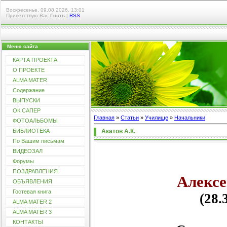
Воскресенье, 09.08.2026, 13:01
Приветствую Вас
Гость
|
RSS
Меню сайта
КАРТА ПРОЕКТА
О ПРОЕКТЕ
ALMA MATER
Содержание
ВЫПУСКИ
ОК САПЕР
Главная
»
Статьи
»
Училищe
»
Начальники
ФОТОАЛЬБОМЫ
Акатов А.К.
БИБЛИОТЕКА
По Вашим письмам
ВИДЕОЗАЛ
Форумы
ПОЗДРАВЛЕНИЯ
Алексе
ОБЪЯВЛЕНИЯ
Гостевая книга
(28.
ALMA MATER 2
ALMA MATER 3
КОНТАКТЫ